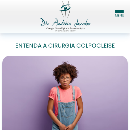
HOME
ENTENDA A CIRURGIA COLPOCLEISE
DRA. ANDRÉIA JACOBO
ESPECIALIDADES
BLOG
CONTATO