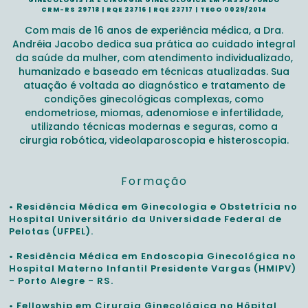
GINECOLOGISTA E CIRURGIÃ GINECOLÓGICA EM PASSO FUNDO
CRM-RS 29718 | RQE 23716 | RQE 23717 | TEGO 0029/2014
Com mais de 16 anos de experiência médica, a Dra.
Andréia Jacobo dedica sua prática ao cuidado integral
da saúde da mulher, com atendimento individualizado,
humanizado e baseado em técnicas atualizadas. Sua
atuação é voltada ao diagnóstico e tratamento de
condições ginecológicas complexas, como
endometriose, miomas, adenomiose e infertilidade,
utilizando técnicas modernas e seguras, como a
cirurgia robótica, videolaparoscopia e histeroscopia.
Formação
• Residência Médica em Ginecologia e Obstetrícia no
Hospital Universitário da Universidade Federal de
Pelotas (UFPEL).
• Residência Médica em Endoscopia Ginecológica no
Hospital Materno Infantil Presidente Vargas (HMIPV)
- Porto Alegre - RS.
• Fellowship em Cirurgia Ginecológica no Hôpital