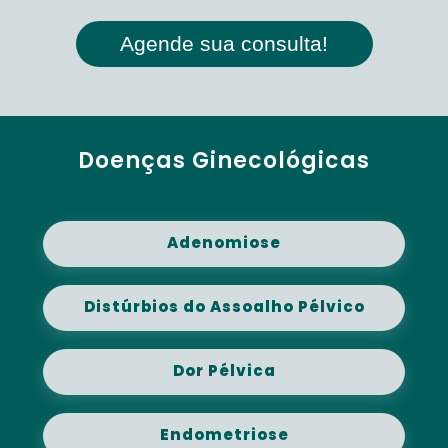
Agende sua consulta!
Doenças Ginecológicas
Adenomiose
Distúrbios do Assoalho Pélvico
Dor Pélvica
Endometriose