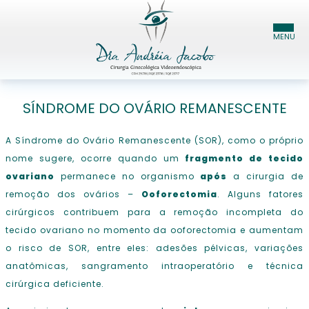
HOME
SÍNDROME DO OVÁRIO REMANESCENTE
DRA. ANDRÉIA JACOBO
A Síndrome do Ovário Remanescente (SOR), como o próprio
nome sugere, ocorre quando um
fragmento de tecido
ESPECIALIDADES
ovariano
permanece no organismo
após
a cirurgia de
BLOG
remoção dos ovários –
Ooforectomia
. Alguns fatores
cirúrgicos contribuem para a remoção incompleta do
CONTATO
tecido ovariano no momento da ooforectomia e aumentam
o risco de SOR, entre eles: adesões pélvicas, variações
anatômicas, sangramento intraoperatório e técnica
cirúrgica deficiente.